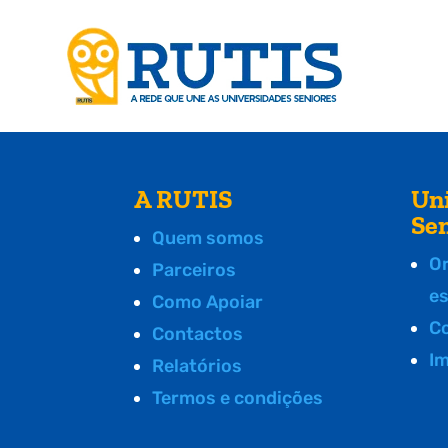
A RUTIS
Un
Se
Quem somos
O
Parceiros
e
Como Apoiar
C
Contactos
I
Relatórios
Termos e condições