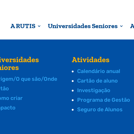
A RUTIS
Universidades Seniores
A
iversidades
Atividades
niores
Calendário anual
rigem/O que são/Onde
Cartão de aluno
stão
Investigação
omo criar
Programa de Gestão
mpacto
Seguro de Alunos