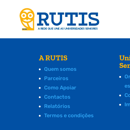
A RUTIS
Un
Se
Quem somos
O
Parceiros
e
Como Apoiar
C
Contactos
I
Relatórios
Termos e condições