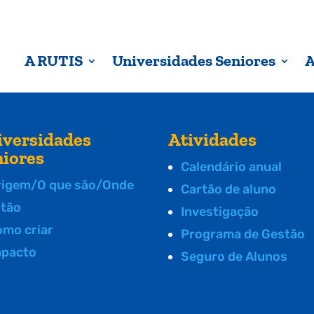
A RUTIS
Universidades Seniores
A
iversidades
Atividades
niores
Calendário anual
rigem/O que são/Onde
Cartão de aluno
stão
Investigação
omo criar
Programa de Gestão
mpacto
Seguro de Alunos