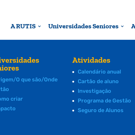
A RUTIS
Universidades Seniores
A
iversidades
Atividades
niores
Calendário anual
rigem/O que são/Onde
Cartão de aluno
stão
Investigação
omo criar
Programa de Gestão
mpacto
Seguro de Alunos