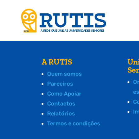
A RUTIS
Un
Se
Quem somos
O
Parceiros
e
Como Apoiar
C
Contactos
I
Relatórios
Termos e condições