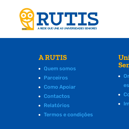
A RUTIS
Un
Se
Quem somos
O
Parceiros
e
Como Apoiar
C
Contactos
I
Relatórios
Termos e condições