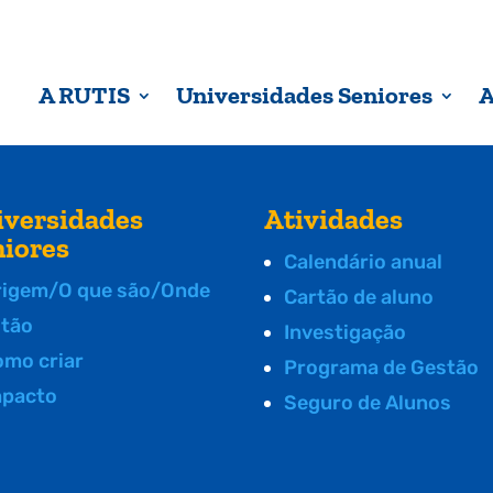
A RUTIS
Universidades Seniores
A
iversidades
Atividades
niores
Calendário anual
rigem/O que são/Onde
Cartão de aluno
stão
Investigação
omo criar
Programa de Gestão
mpacto
Seguro de Alunos