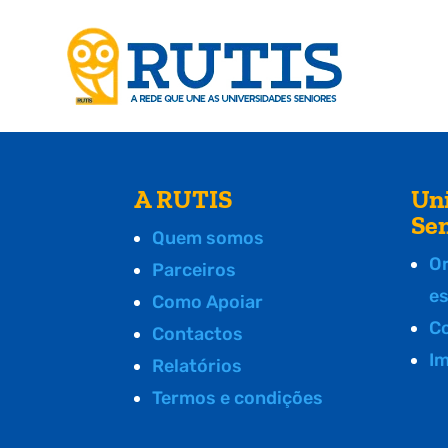
A RUTIS
Un
Se
Quem somos
O
Parceiros
e
Como Apoiar
C
Contactos
I
Relatórios
Termos e condições