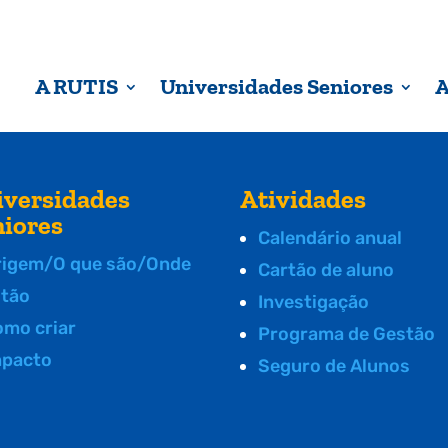
A RUTIS
Universidades Seniores
A
iversidades
Atividades
niores
Calendário anual
rigem/O que são/Onde
Cartão de aluno
stão
Investigação
omo criar
Programa de Gestão
mpacto
Seguro de Alunos