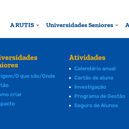
A RUTIS
Universidades Seniores
A
iversidades
Atividades
niores
Calendário anual
rigem/O que são/Onde
Cartão de aluno
stão
Investigação
omo criar
Programa de Gestão
mpacto
Seguro de Alunos