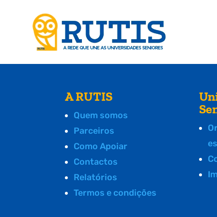
A RUTIS
Un
Se
Quem somos
O
Parceiros
e
Como Apoiar
C
Contactos
I
Relatórios
Termos e condições