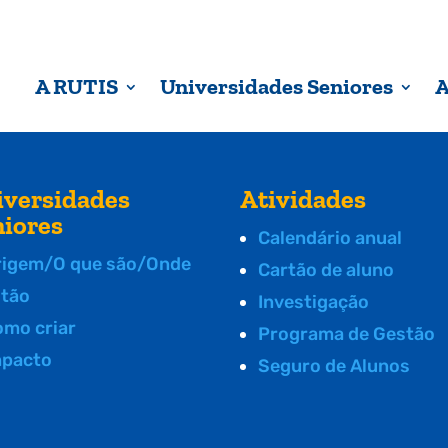
A RUTIS
Universidades Seniores
A
iversidades
Atividades
niores
Calendário anual
rigem/O que são/Onde
Cartão de aluno
stão
Investigação
omo criar
Programa de Gestão
mpacto
Seguro de Alunos