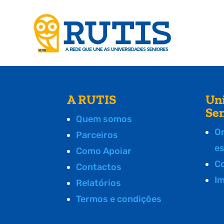
A RUTIS
Un
Se
Quem somos
O
Parceiros
e
Como Apoiar
C
Contactos
I
Relatórios
Termos e condições