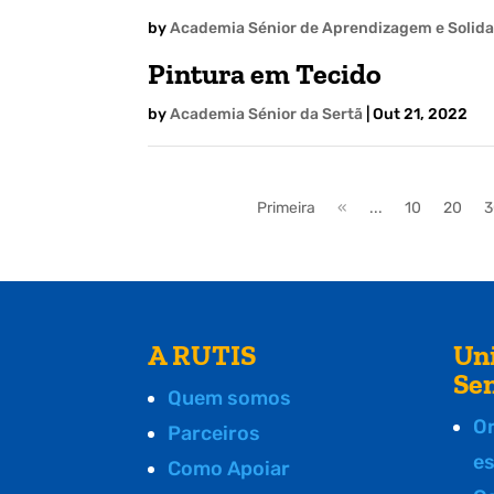
by
Academia Sénior de Aprendizagem e Solidar
Pintura em Tecido
by
Academia Sénior da Sertã
|
Out 21, 2022
Primeira
«
...
10
20
3
A RUTIS
Un
Se
Quem somos
O
Parceiros
e
Como Apoiar