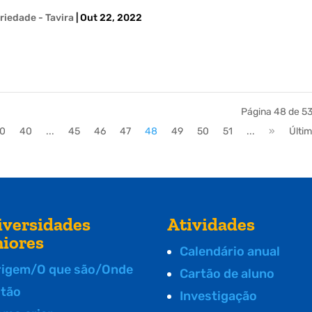
iedade - Tavira
|
Out 22, 2022
Página 48 de 5
0
40
...
45
46
47
48
49
50
51
...
»
Últi
iversidades
Atividades
niores
Calendário anual
rigem/O que são/Onde
Cartão de aluno
stão
Investigação