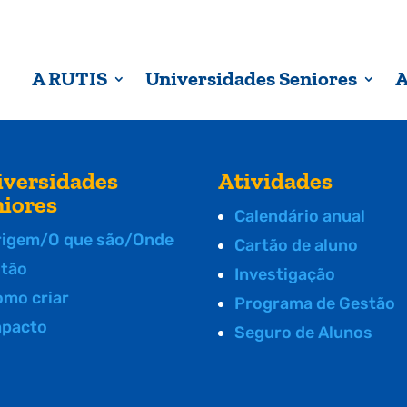
A RUTIS
Universidades Seniores
A
iversidades
Atividades
niores
Calendário anual
rigem/O que são/Onde
Cartão de aluno
stão
Investigação
omo criar
Programa de Gestão
mpacto
Seguro de Alunos