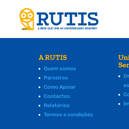
A RUTIS
Un
Se
Quem somos
O
Parceiros
e
Como Apoiar
C
Contactos
I
Relatórios
Termos e condições