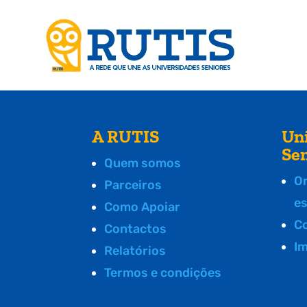
A RUTIS
Un
Se
Quem somos
O
Parceiros
e
Como Apoiar
C
Contactos
I
Relatórios
Termos e condições