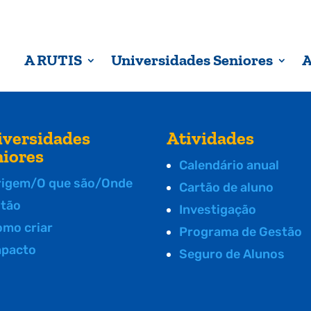
A RUTIS
Universidades Seniores
A
iversidades
Atividades
niores
Calendário anual
rigem/O que são/Onde
Cartão de aluno
stão
Investigação
omo criar
Programa de Gestão
mpacto
Seguro de Alunos