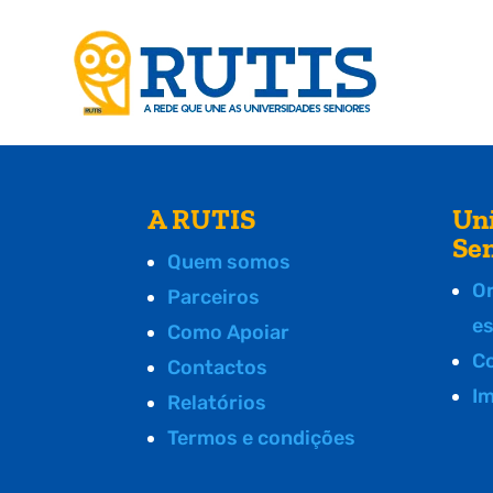
A RUTIS
Un
Se
Quem somos
O
Parceiros
e
Como Apoiar
C
Contactos
I
Relatórios
Termos e condições