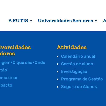
A RUTIS
Universidades Seniores
A
iversidades
Atividades
niores
Calendário anual
rigem/O que são/Onde
Cartão de aluno
stão
Investigação
omo criar
Programa de Gestão
mpacto
Seguro de Alunos