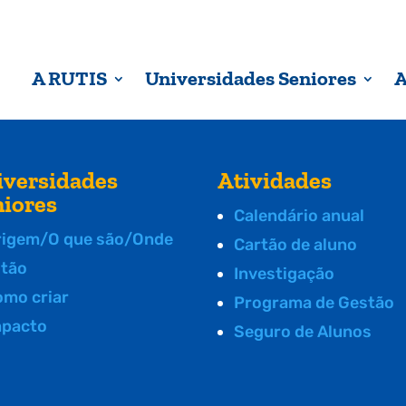
A RUTIS
Universidades Seniores
A
iversidades
Atividades
niores
Calendário anual
rigem/O que são/Onde
Cartão de aluno
stão
Investigação
omo criar
Programa de Gestão
mpacto
Seguro de Alunos