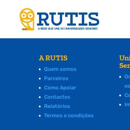
A RUTIS
Un
Se
Quem somos
O
Parceiros
e
Como Apoiar
C
Contactos
I
Relatórios
Termos e condições