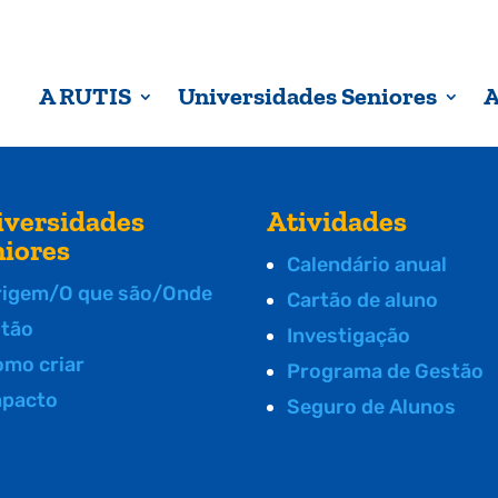
A RUTIS
Universidades Seniores
A
iversidades
Atividades
niores
Calendário anual
rigem/O que são/Onde
Cartão de aluno
stão
Investigação
omo criar
Programa de Gestão
mpacto
Seguro de Alunos