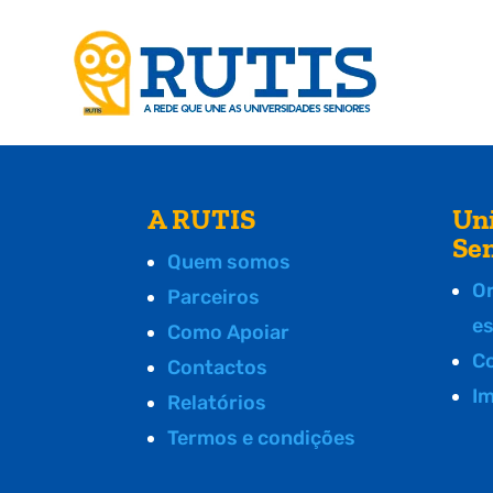
A RUTIS
Un
Se
Quem somos
O
Parceiros
e
Como Apoiar
C
Contactos
I
Relatórios
Termos e condições