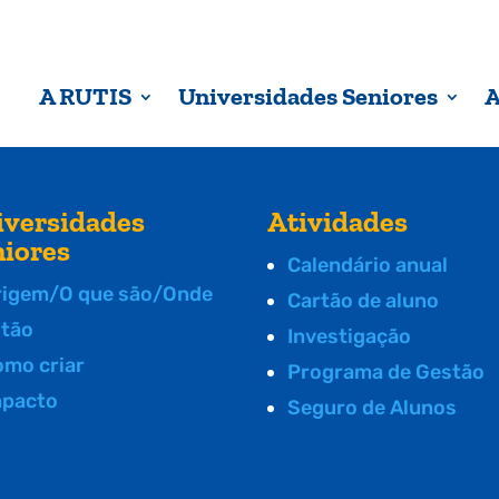
A RUTIS
Universidades Seniores
A
iversidades
Atividades
niores
Calendário anual
rigem/O que são/Onde
Cartão de aluno
stão
Investigação
omo criar
Programa de Gestão
mpacto
Seguro de Alunos