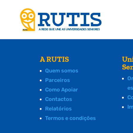
A RUTIS
Un
Se
Quem somos
O
Parceiros
e
Como Apoiar
C
Contactos
I
Relatórios
Termos e condições