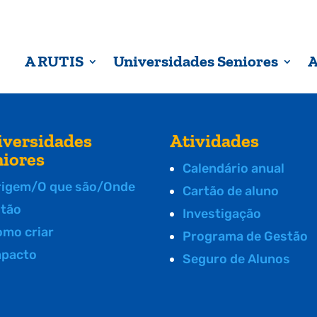
A RUTIS
Universidades Seniores
A
iversidades
Atividades
niores
Calendário anual
rigem/O que são/Onde
Cartão de aluno
stão
Investigação
omo criar
Programa de Gestão
mpacto
Seguro de Alunos