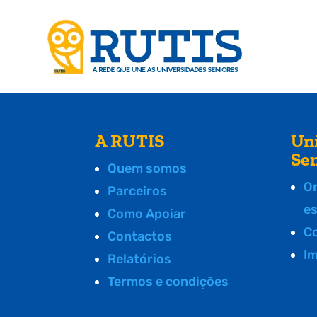
A RUTIS
Un
Se
Quem somos
O
Parceiros
e
Como Apoiar
C
Contactos
I
Relatórios
Termos e condições