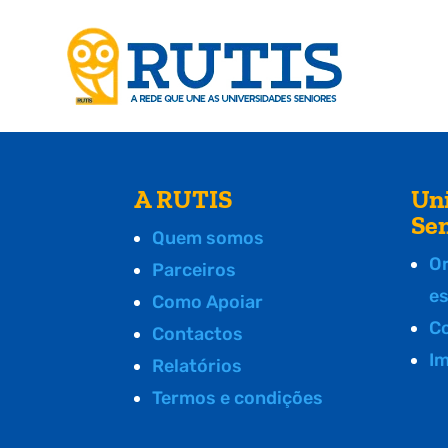
A RUTIS
Un
Se
Quem somos
O
Parceiros
e
Como Apoiar
C
Contactos
I
Relatórios
Termos e condições