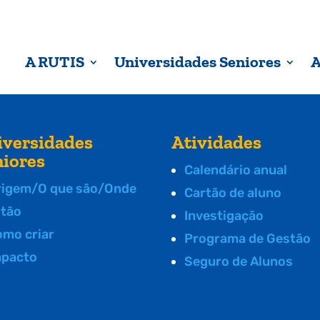
A RUTIS
Universidades Seniores
A
iversidades
Atividades
niores
Calendário anual
rigem/O que são/Onde
Cartão de aluno
stão
Investigação
omo criar
Programa de Gestão
mpacto
Seguro de Alunos