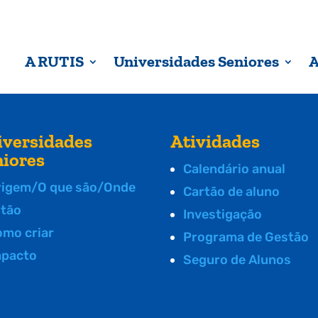
A RUTIS
Universidades Seniores
A
iversidades
Atividades
niores
Calendário anual
rigem/O que são/Onde
Cartão de aluno
stão
Investigação
omo criar
Programa de Gestão
mpacto
Seguro de Alunos