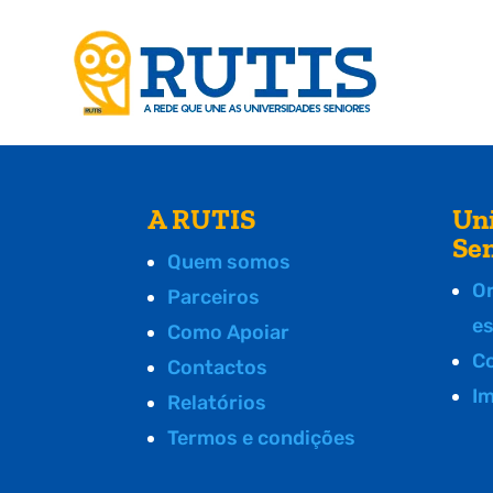
A RUTIS
Un
Se
Quem somos
O
Parceiros
e
Como Apoiar
C
Contactos
I
Relatórios
Termos e condições