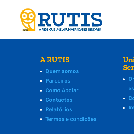
A RUTIS
Un
Se
Quem somos
O
Parceiros
e
Como Apoiar
C
Contactos
I
Relatórios
Termos e condições