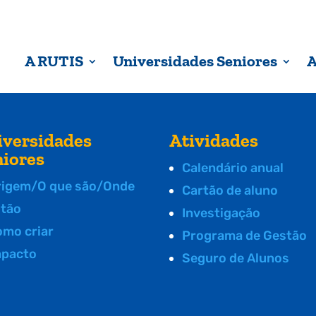
A RUTIS
Universidades Seniores
A
iversidades
Atividades
niores
Calendário anual
rigem/O que são/Onde
Cartão de aluno
stão
Investigação
omo criar
Programa de Gestão
mpacto
Seguro de Alunos