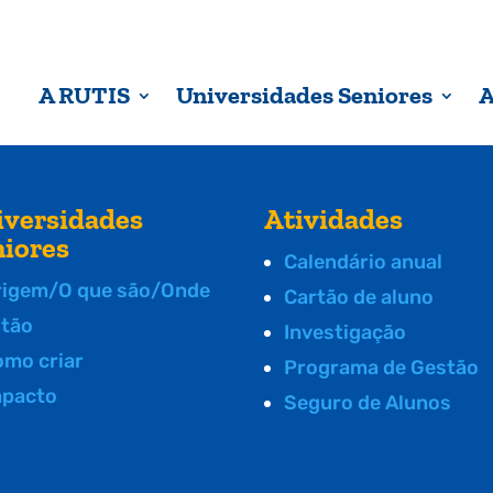
A RUTIS
Universidades Seniores
A
iversidades
Atividades
niores
Calendário anual
rigem/O que são/Onde
Cartão de aluno
stão
Investigação
omo criar
Programa de Gestão
mpacto
Seguro de Alunos