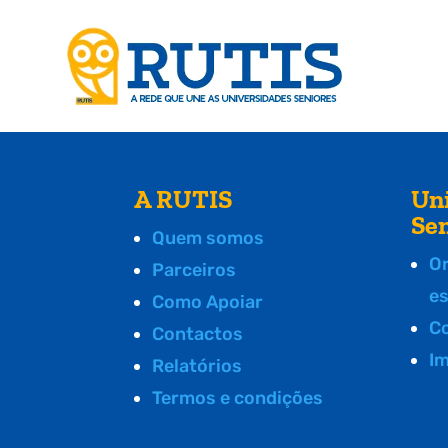
A RUTIS
Un
Se
Quem somos
O
Parceiros
e
Como Apoiar
C
Contactos
I
Relatórios
Termos e condições