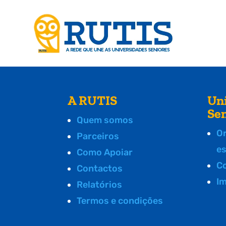
A RUTIS
Un
Se
Quem somos
O
Parceiros
e
Como Apoiar
C
Contactos
I
Relatórios
Termos e condições