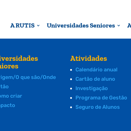
A RUTIS
Universidades Seniores
A
iversidades
Atividades
niores
Calendário anual
rigem/O que são/Onde
Cartão de aluno
stão
Investigação
omo criar
Programa de Gestão
mpacto
Seguro de Alunos