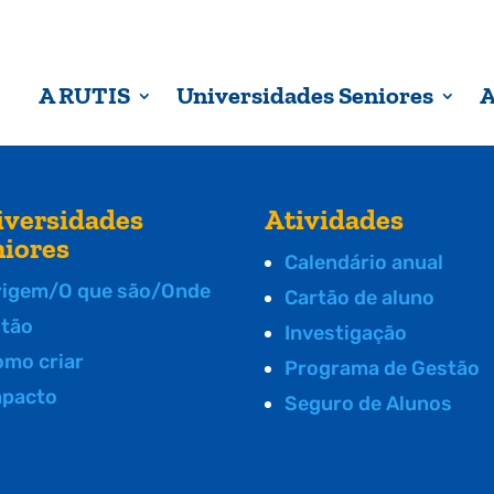
A RUTIS
Universidades Seniores
A
iversidades
Atividades
niores
Calendário anual
rigem/O que são/Onde
Cartão de aluno
stão
Investigação
omo criar
Programa de Gestão
mpacto
Seguro de Alunos