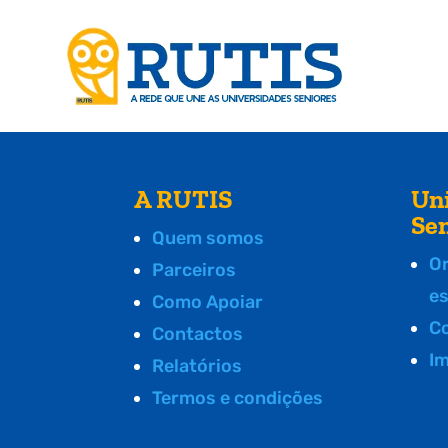
A RUTIS
Un
Se
Quem somos
O
Parceiros
e
Como Apoiar
C
Contactos
I
Relatórios
Termos e condições