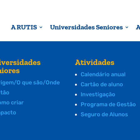
A RUTIS
Universidades Seniores
A
iversidades
Atividades
niores
Calendário anual
rigem/O que são/Onde
Cartão de aluno
stão
Investigação
omo criar
Programa de Gestão
mpacto
Seguro de Alunos