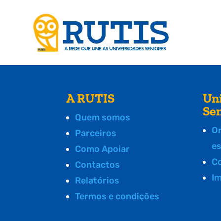
A RUTIS
Un
Se
Quem somos
O
Parceiros
e
Como Apoiar
C
Contactos
I
Relatórios
Termos e condições