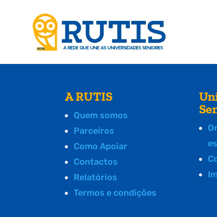
A RUTIS
Un
Se
Quem somos
O
Parceiros
e
Como Apoiar
C
Contactos
I
Relatórios
Termos e condições