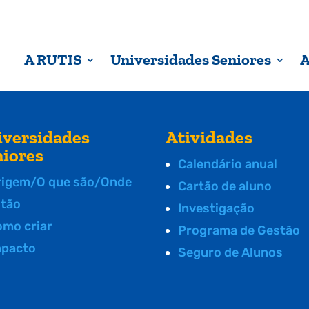
A RUTIS
Universidades Seniores
A
iversidades
Atividades
niores
Calendário anual
rigem/O que são/Onde
Cartão de aluno
stão
Investigação
omo criar
Programa de Gestão
mpacto
Seguro de Alunos