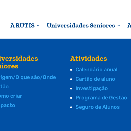
A RUTIS
Universidades Seniores
A
iversidades
Atividades
niores
Calendário anual
rigem/O que são/Onde
Cartão de aluno
stão
Investigação
omo criar
Programa de Gestão
mpacto
Seguro de Alunos