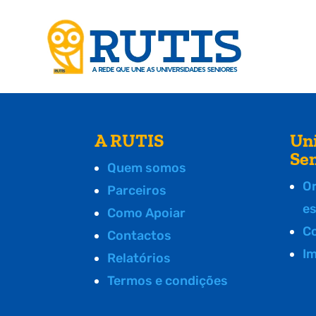
A RUTIS
Un
Se
Quem somos
O
Parceiros
e
Como Apoiar
C
Contactos
I
Relatórios
Termos e condições