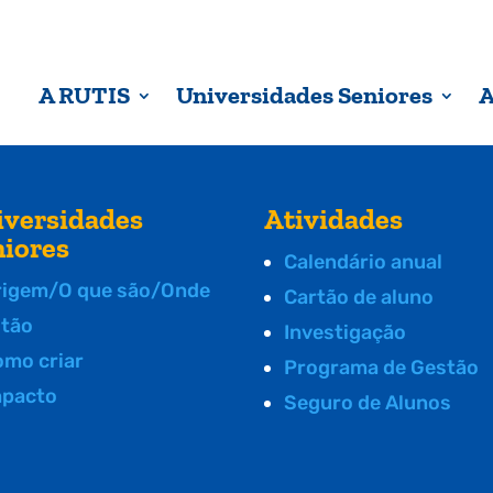
A RUTIS
Universidades Seniores
A
iversidades
Atividades
niores
Calendário anual
rigem/O que são/Onde
Cartão de aluno
stão
Investigação
omo criar
Programa de Gestão
mpacto
Seguro de Alunos