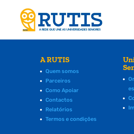
A RUTIS
Un
Se
Quem somos
O
Parceiros
e
Como Apoiar
C
Contactos
I
Relatórios
Termos e condições