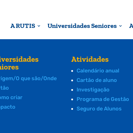
A RUTIS
Universidades Seniores
A
iversidades
Atividades
niores
Calendário anual
rigem/O que são/Onde
Cartão de aluno
stão
Investigação
omo criar
Programa de Gestão
mpacto
Seguro de Alunos