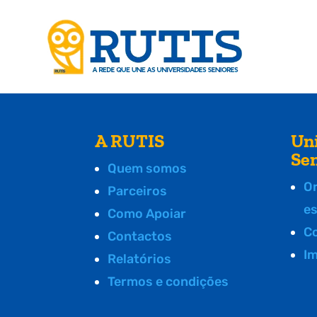
A RUTIS
Un
Se
Quem somos
O
Parceiros
e
Como Apoiar
C
Contactos
I
Relatórios
Termos e condições