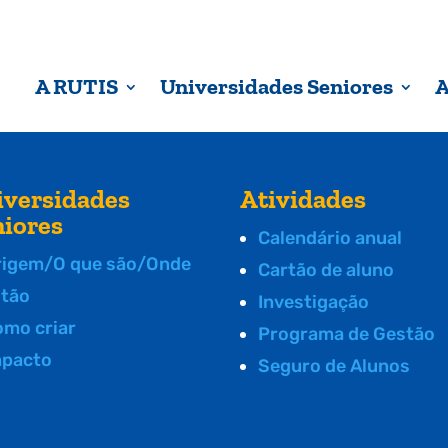
A RUTIS
Universidades Seniores
A
iversidades
Atividades
niores
Calendário anual
rigem/O que são/Onde
Cartão de aluno
stão
Investigação
omo criar
Programa de Gestão
mpacto
Seguro de Alunos