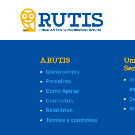
A RUTIS
Un
Se
Quem somos
O
Parceiros
e
Como Apoiar
C
Contactos
I
Relatórios
Termos e condições