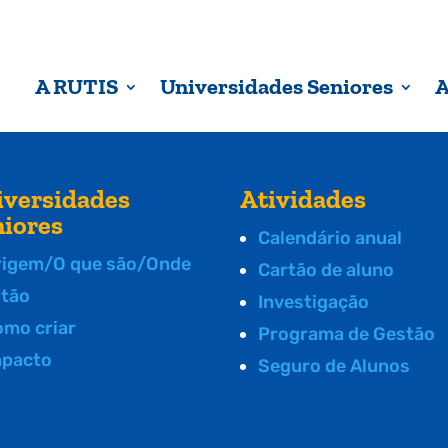
A RUTIS
Universidades Seniores
A
iversidades
Atividades
niores
Calendário anual
rigem/O que são/Onde
Cartão de aluno
stão
Investigação
omo criar
Programa de Gestão
mpacto
Seguro de Alunos