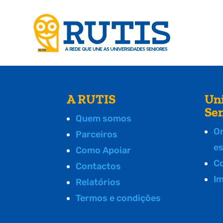
A RUTIS
Un
Se
Quem somos
O
Parceiros
e
Como Apoiar
C
Contactos
I
Relatórios
Termos e condições