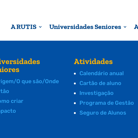
A RUTIS
Universidades Seniores
A
iversidades
Atividades
niores
Calendário anual
rigem/O que são/Onde
Cartão de aluno
stão
Investigação
omo criar
Programa de Gestão
mpacto
Seguro de Alunos