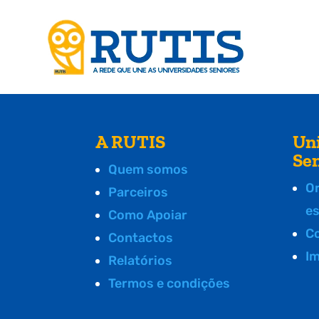
A RUTIS
Un
Se
Quem somos
O
Parceiros
e
Como Apoiar
C
Contactos
I
Relatórios
Termos e condições