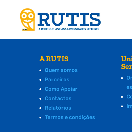
A RUTIS
Un
Se
Quem somos
O
Parceiros
e
Como Apoiar
C
Contactos
I
Relatórios
Termos e condições