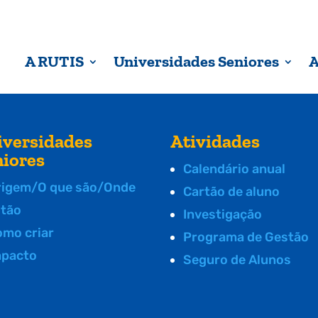
A RUTIS
Universidades Seniores
A
iversidades
Atividades
niores
Calendário anual
rigem/O que são/Onde
Cartão de aluno
stão
Investigação
omo criar
Programa de Gestão
mpacto
Seguro de Alunos