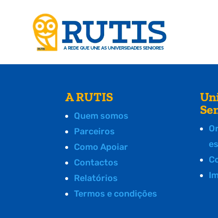
A RUTIS
Un
Se
Quem somos
O
Parceiros
e
Como Apoiar
C
Contactos
I
Relatórios
Termos e condições