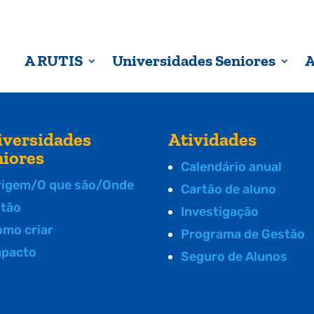
A RUTIS
Universidades Seniores
A
iversidades
Atividades
niores
Calendário anual
rigem/O que são/Onde
Cartão de aluno
stão
Investigação
omo criar
Programa de Gestão
mpacto
Seguro de Alunos