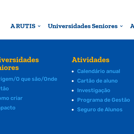
A RUTIS
Universidades Seniores
A
iversidades
Atividades
niores
Calendário anual
rigem/O que são/Onde
Cartão de aluno
stão
Investigação
omo criar
Programa de Gestão
mpacto
Seguro de Alunos