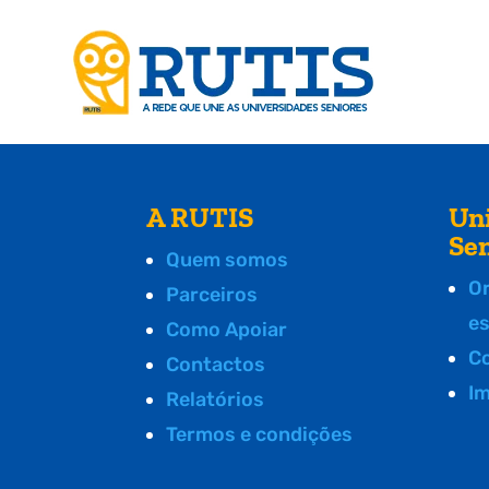
A RUTIS
Un
Se
Quem somos
O
Parceiros
e
Como Apoiar
C
Contactos
I
Relatórios
Termos e condições