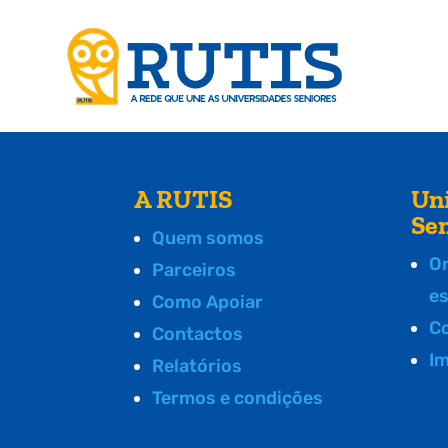
A RUTIS
Un
Se
Quem somos
O
Parceiros
e
Como Apoiar
C
Contactos
I
Relatórios
Termos e condições