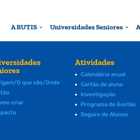
A RUTIS
Universidades Seniores
A
iversidades
Atividades
niores
Calendário anual
rigem/O que são/Onde
Cartão de aluno
stão
Investigação
omo criar
Programa de Gestão
mpacto
Seguro de Alunos