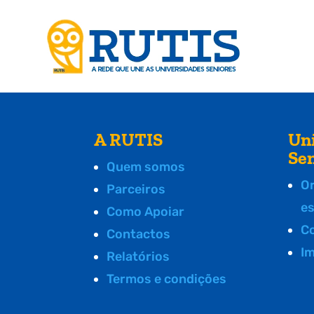
A RUTIS
Un
Se
Quem somos
O
Parceiros
e
Como Apoiar
C
Contactos
I
Relatórios
Termos e condições