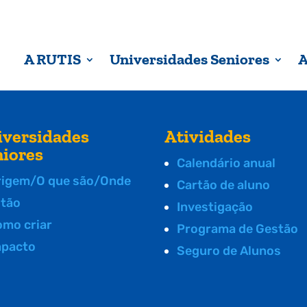
A RUTIS
Universidades Seniores
A
iversidades
Atividades
niores
Calendário anual
rigem/O que são/Onde
Cartão de aluno
stão
Investigação
omo criar
Programa de Gestão
mpacto
Seguro de Alunos