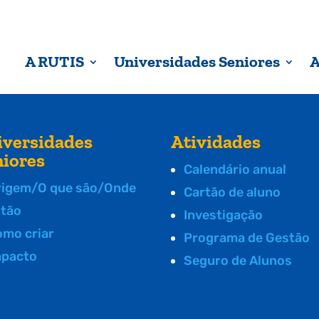
A RUTIS
Universidades Seniores
A
iversidades
Atividades
niores
Calendário anual
rigem/O que são/Onde
Cartão de aluno
stão
Investigação
omo criar
Programa de Gestão
mpacto
Seguro de Alunos