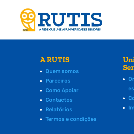
A RUTIS
Un
Se
Quem somos
O
Parceiros
e
Como Apoiar
C
Contactos
I
Relatórios
Termos e condições