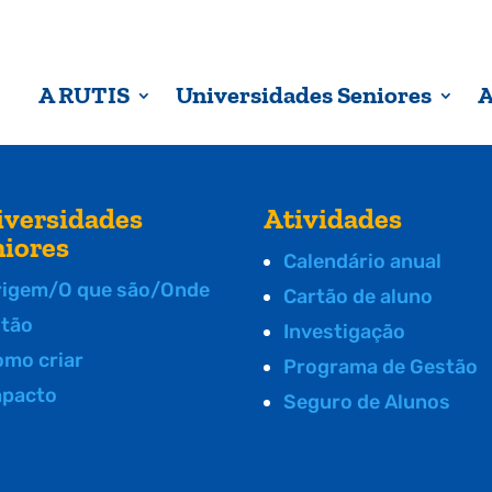
A RUTIS
Universidades Seniores
A
iversidades
Atividades
niores
Calendário anual
rigem/O que são/Onde
Cartão de aluno
stão
Investigação
omo criar
Programa de Gestão
mpacto
Seguro de Alunos