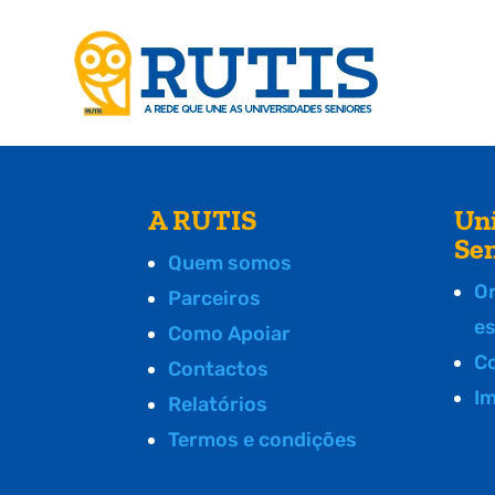
A RUTIS
Un
Se
Quem somos
O
Parceiros
e
Como Apoiar
C
Contactos
I
Relatórios
Termos e condições