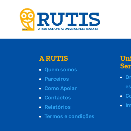
A RUTIS
Un
Se
Quem somos
O
Parceiros
e
Como Apoiar
C
Contactos
I
Relatórios
Termos e condições