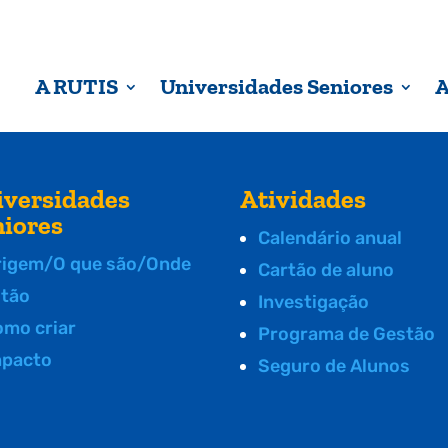
A RUTIS
Universidades Seniores
A
iversidades
Atividades
niores
Calendário anual
rigem/O que são/Onde
Cartão de aluno
stão
Investigação
omo criar
Programa de Gestão
mpacto
Seguro de Alunos