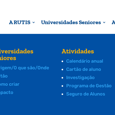
A RUTIS
Universidades Seniores
A
iversidades
Atividades
niores
Calendário anual
rigem/O que são/Onde
Cartão de aluno
stão
Investigação
omo criar
Programa de Gestão
mpacto
Seguro de Alunos