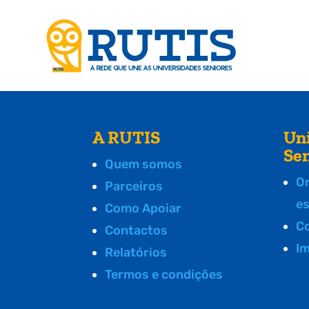
A RUTIS
Un
Se
Quem somos
O
Parceiros
e
Como Apoiar
C
Contactos
I
Relatórios
Termos e condições