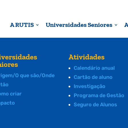
A RUTIS
Universidades Seniores
A
iversidades
Atividades
niores
Calendário anual
rigem/O que são/Onde
Cartão de aluno
stão
Investigação
omo criar
Programa de Gestão
mpacto
Seguro de Alunos