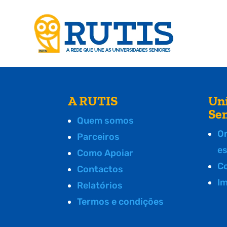
A RUTIS
Un
Se
Quem somos
O
Parceiros
e
Como Apoiar
C
Contactos
I
Relatórios
Termos e condições