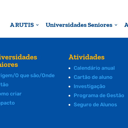
A RUTIS
Universidades Seniores
A
iversidades
Atividades
niores
Calendário anual
rigem/O que são/Onde
Cartão de aluno
stão
Investigação
omo criar
Programa de Gestão
mpacto
Seguro de Alunos