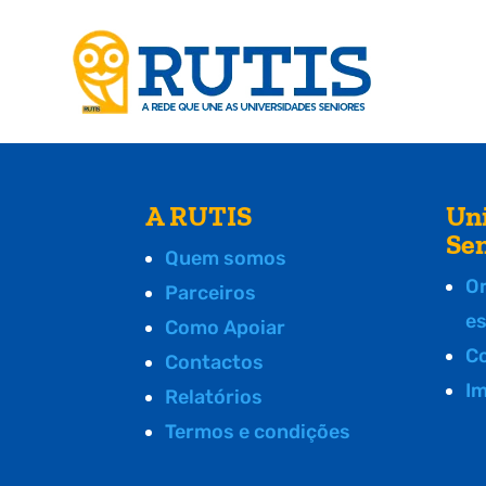
A RUTIS
Un
Se
Quem somos
O
Parceiros
e
Como Apoiar
C
Contactos
I
Relatórios
Termos e condições