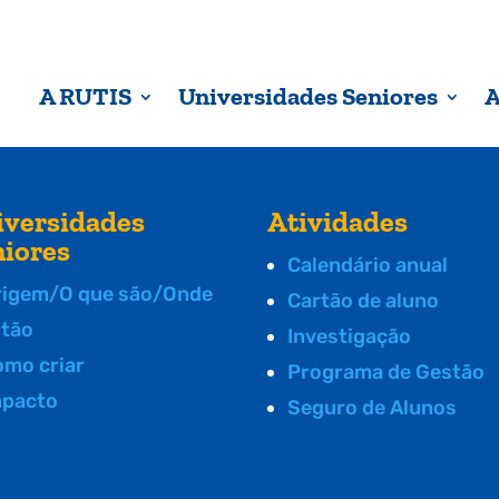
A RUTIS
Universidades Seniores
A
iversidades
Atividades
niores
Calendário anual
rigem/O que são/Onde
Cartão de aluno
stão
Investigação
omo criar
Programa de Gestão
mpacto
Seguro de Alunos