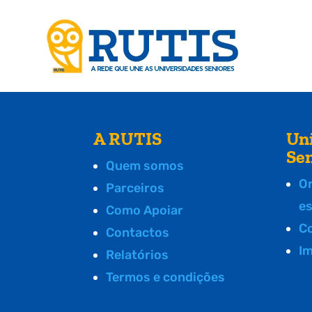
A RUTIS
Un
Se
Quem somos
O
Parceiros
e
Como Apoiar
C
Contactos
I
Relatórios
Termos e condições