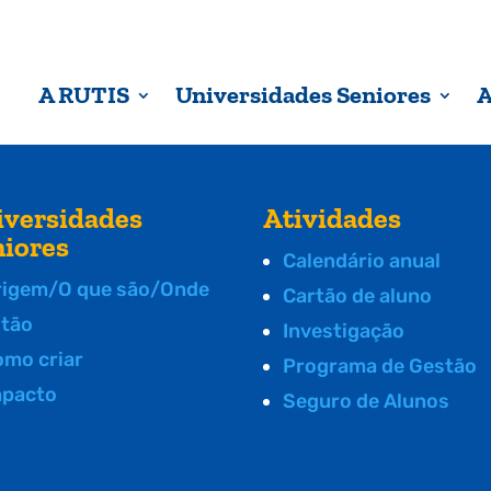
A RUTIS
Universidades Seniores
A
iversidades
Atividades
niores
Calendário anual
rigem/O que são/Onde
Cartão de aluno
stão
Investigação
omo criar
Programa de Gestão
mpacto
Seguro de Alunos