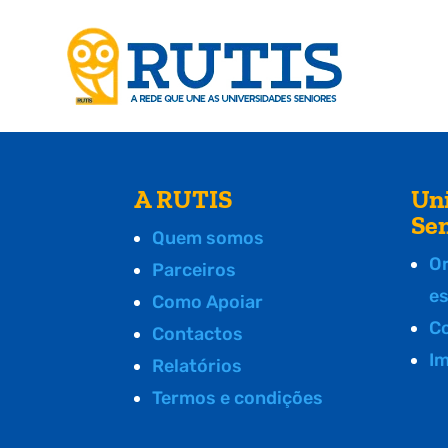
A RUTIS
Un
Se
Quem somos
O
Parceiros
e
Como Apoiar
C
Contactos
I
Relatórios
Termos e condições