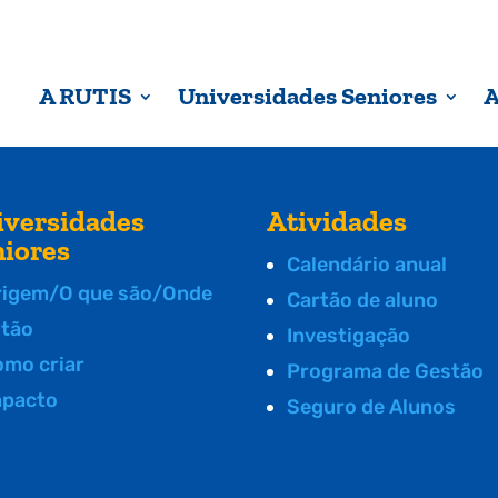
A RUTIS
Universidades Seniores
A
iversidades
Atividades
niores
Calendário anual
rigem/O que são/Onde
Cartão de aluno
stão
Investigação
omo criar
Programa de Gestão
mpacto
Seguro de Alunos