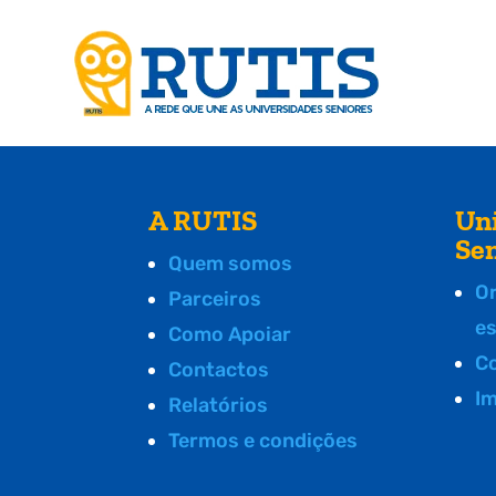
A RUTIS
Un
Se
Quem somos
O
Parceiros
e
Como Apoiar
C
Contactos
I
Relatórios
Termos e condições