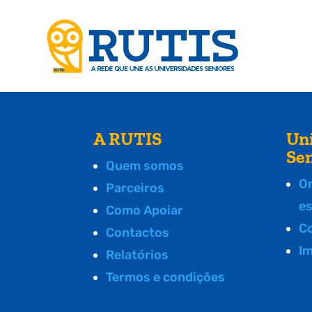
A RUTIS
Un
Se
Quem somos
O
Parceiros
e
Como Apoiar
C
Contactos
I
Relatórios
Termos e condições