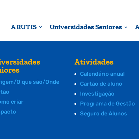
A RUTIS
Universidades Seniores
A
iversidades
Atividades
niores
Calendário anual
rigem/O que são/Onde
Cartão de aluno
stão
Investigação
omo criar
Programa de Gestão
mpacto
Seguro de Alunos