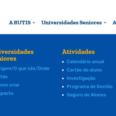
A RUTIS
Universidades Seniores
A
iversidades
Atividades
niores
Calendário anual
rigem/O que são/Onde
Cartão de aluno
stão
Investigação
omo criar
Programa de Gestão
mpacto
Seguro de Alunos