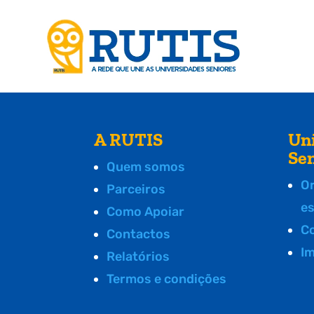
A RUTIS
Un
Se
Quem somos
O
Parceiros
e
Como Apoiar
C
Contactos
I
Relatórios
Termos e condições