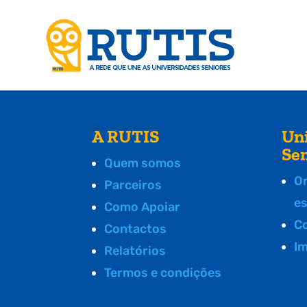
A RUTIS
Un
Se
Quem somos
O
Parceiros
e
Como Apoiar
C
Contactos
I
Relatórios
Termos e condições