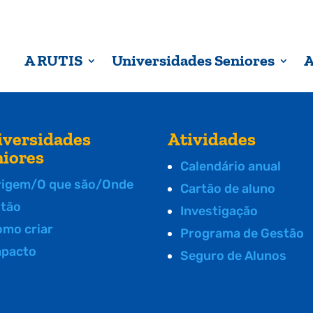
A RUTIS
Universidades Seniores
A
iversidades
Atividades
niores
Calendário anual
rigem/O que são/Onde
Cartão de aluno
stão
Investigação
omo criar
Programa de Gestão
mpacto
Seguro de Alunos