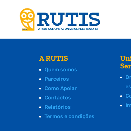
A RUTIS
Un
Se
Quem somos
O
Parceiros
e
Como Apoiar
C
Contactos
I
Relatórios
Termos e condições