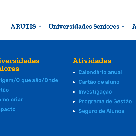
A RUTIS
Universidades Seniores
A
iversidades
Atividades
niores
Calendário anual
rigem/O que são/Onde
Cartão de aluno
stão
Investigação
omo criar
Programa de Gestão
mpacto
Seguro de Alunos