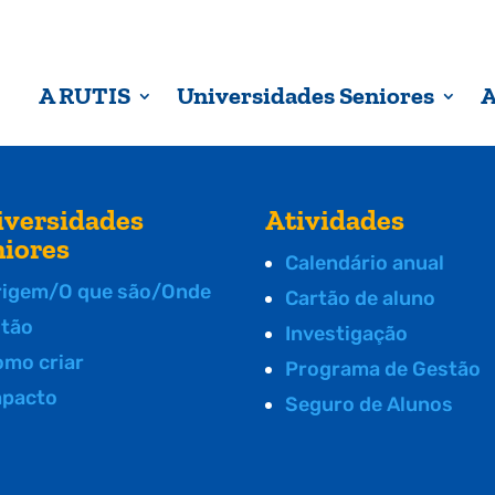
A RUTIS
Universidades Seniores
A
iversidades
Atividades
niores
Calendário anual
rigem/O que são/Onde
Cartão de aluno
stão
Investigação
omo criar
Programa de Gestão
mpacto
Seguro de Alunos