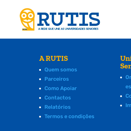
A RUTIS
Un
Se
Quem somos
O
Parceiros
e
Como Apoiar
C
Contactos
I
Relatórios
Termos e condições