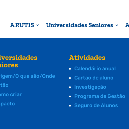
A RUTIS
Universidades Seniores
A
iversidades
Atividades
niores
Calendário anual
rigem/O que são/Onde
Cartão de aluno
stão
Investigação
omo criar
Programa de Gestão
mpacto
Seguro de Alunos