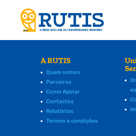
A RUTIS
Un
Se
Quem somos
O
Parceiros
e
Como Apoiar
C
Contactos
I
Relatórios
Termos e condições