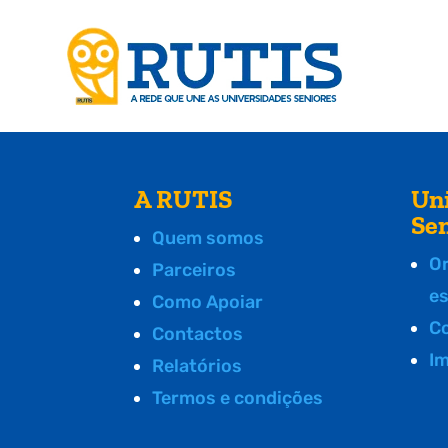
A RUTIS
Un
Se
Quem somos
O
Parceiros
e
Como Apoiar
C
Contactos
I
Relatórios
Termos e condições