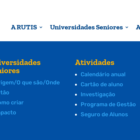
A RUTIS
Universidades Seniores
A
iversidades
Atividades
niores
Calendário anual
rigem/O que são/Onde
Cartão de aluno
stão
Investigação
omo criar
Programa de Gestão
mpacto
Seguro de Alunos